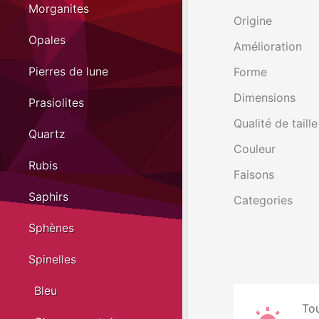
Morganites
Origine
Opales
Amélioration
Pierres de lune
Forme
Dimensions
Prasiolites
Qualité de taille
Quartz
Couleur
Rubis
Faisons
Saphirs
Categories
Sphènes
Spinelles
Bleu
Tou