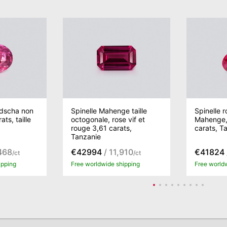
dscha non
Spinelle Mahenge taille
Spinelle r
ts, taille
octogonale, rose vif et
Mahenge, 
rouge 3,61 carats,
carats, T
Tanzanie
468
€42994
/ 11,910
€41824
/ct
/ct
ipping
Free worldwide shipping
Free world