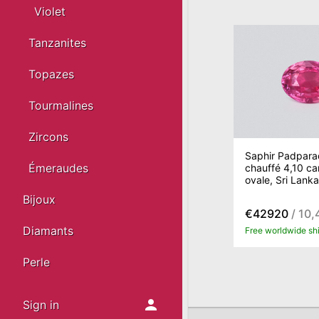
Violet
Tanzanites
Topazes
Tourmalines
Zircons
Saphir Padpara
Émeraudes
chauffé 4,10 cara
ovale, Sri Lanka
Bijoux
€42920
/ 10,
Diamants
Free worldwide sh
Perle
Sign in