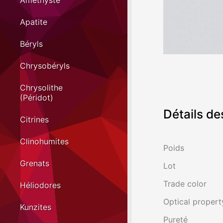
Améthyste
Apatite
Béryls
Chrysobéryls
Chrysolithe
(Péridot)
Détails de
Citrines
Clinohumites
Poids
Grenats
Lot
Trade color
Héliodores
Optical propert
Kunzites
Pureté