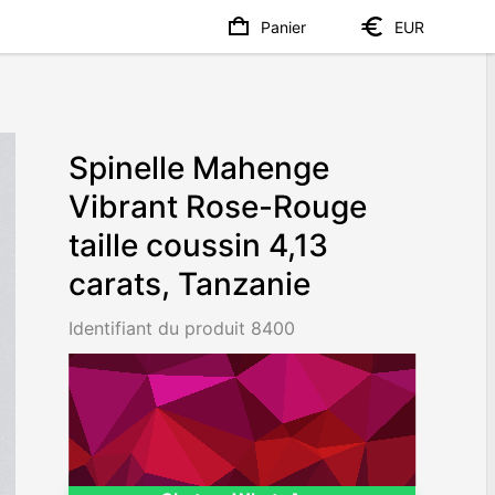
Panier
EUR
Spinelle Mahenge
Vibrant Rose-Rouge
taille coussin 4,13
carats, Tanzanie
Identifiant du produit 8400
€42564
/ 10,306
/ct
Worldwide shipping