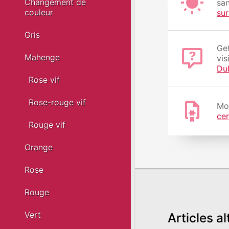
Changement de
san
couleur
su
Gris
Get
Mahenge
vis
Du
Rose vif
Rose-rouge vif
Moy
cer
Rouge vif
Orange
Rose
Rouge
Vert
Articles al