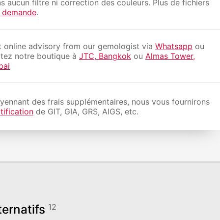
s aucun filtre ni correction des couleurs. Plus de fichiers
r demande
.
 online advisory from our gemologist via
Whatsapp
ou
itez notre boutique à
JTC, Bangkok
ou
Almas Tower,
bai
ennant des frais supplémentaires, nous vous fournirons
tification
de GIT, GIA, GRS, AIGS, etc.
ternatifs
12