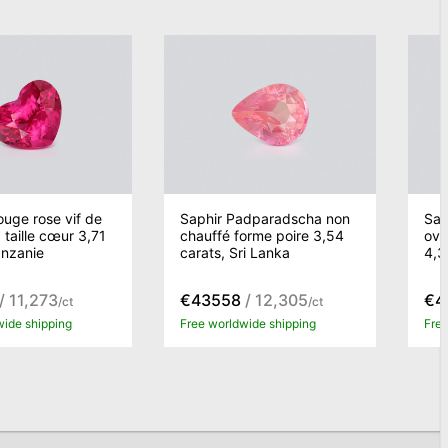
ouge rose vif de
Saphir Padparadscha non
Sap
taille cœur 3,71
chauffé forme poire 3,54
ova
anzanie
carats, Sri Lanka
4,3
/ 11,273
€43558
/ 12,305
€4
/ct
/ct
wide shipping
Free worldwide shipping
Free