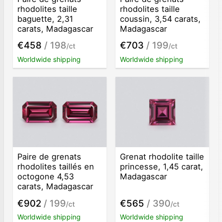
rhodolites taille
rhodolites taille
baguette, 2,31
coussin, 3,54 carats,
carats, Madagascar
Madagascar
€458
/ 198
€703
/ 199
/ct
/ct
Worldwide shipping
Worldwide shipping
Paire de grenats
Grenat rhodolite taille
rhodolites taillés en
princesse, 1,45 carat,
octogone 4,53
Madagascar
carats, Madagascar
€902
/ 199
€565
/ 390
/ct
/ct
Worldwide shipping
Worldwide shipping