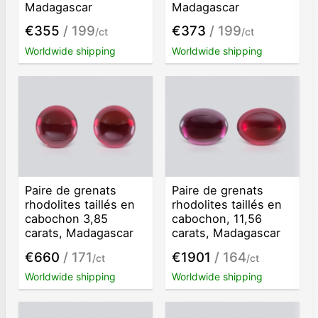
Madagascar
Madagascar
€355
/ 199
€373
/ 199
/ct
/ct
Worldwide shipping
Worldwide shipping
Paire de grenats
Paire de grenats
rhodolites taillés en
rhodolites taillés en
cabochon 3,85
cabochon, 11,56
carats, Madagascar
carats, Madagascar
€660
/ 171
€1901
/ 164
/ct
/ct
Worldwide shipping
Worldwide shipping