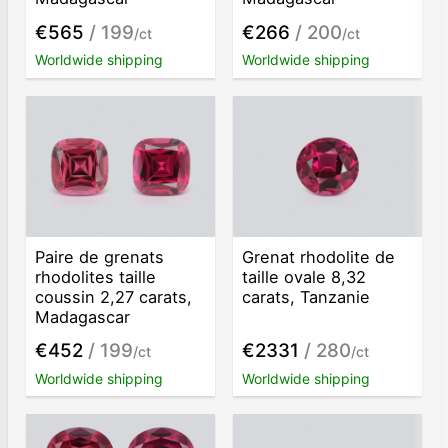
€565
/ 199
€266
/ 200
/ct
/ct
Worldwide shipping
Worldwide shipping
Paire de grenats
Grenat rhodolite de
rhodolites taille
taille ovale 8,32
coussin 2,27 carats,
carats, Tanzanie
Madagascar
€452
/ 199
€2331
/ 280
/ct
/ct
Worldwide shipping
Worldwide shipping