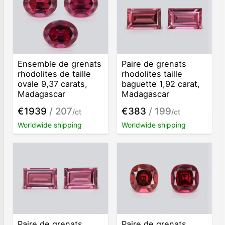
Ensemble de grenats
Paire de grenats
rhodolites de taille
rhodolites taille
ovale 9,37 carats,
baguette 1,92 carat,
Madagascar
Madagascar
€1939
/ 207
€383
/ 199
/ct
/ct
Worldwide shipping
Worldwide shipping
Paire de grenats
Paire de grenats