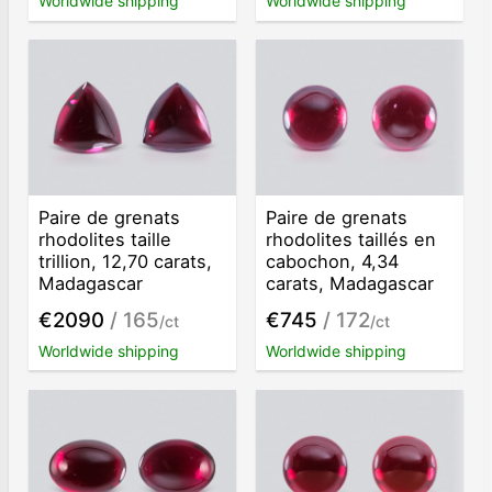
Worldwide shipping
Worldwide shipping
Paire de grenats
Paire de grenats
rhodolites taille
rhodolites taillés en
trillion, 12,70 carats,
cabochon, 4,34
Madagascar
carats, Madagascar
€2090
/ 165
€745
/ 172
/ct
/ct
Worldwide shipping
Worldwide shipping