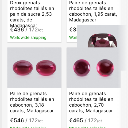
Deux grenats
Paire de grenats
rhodolites taillés en
rhodolites taillés en
pain de sucre 2,53
cabochon, 1,95 carat,
carats, de
Madagascar
Madagascar
€436
/ 172
€334
/ 181
/ct
/ct
Worldwide shipping
Worldwide shipping
Paire de grenats
Paire de grenats
rhodolites taillés en
rhodolites taillés en
cabochon, 3,18
cabochon, 2,70
carats, Madagascar
carats, Madagascar
€546
/ 172
€465
/ 172
/ct
/ct