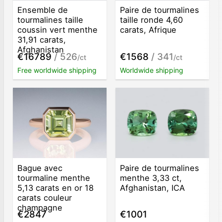
Ensemble de
Paire de tourmalines
tourmalines taille
taille ronde 4,60
coussin vert menthe
carats, Afrique
31,91 carats,
Afghanistan
€16789
/ 526
€1568
/ 341
/ct
/ct
Free worldwide shipping
Worldwide shipping
Bague avec
Paire de tourmalines
tourmaline menthe
menthe 3,33 ct,
5,13 carats en or 18
Afghanistan, ICA
carats couleur
champagne
€2847
€1001