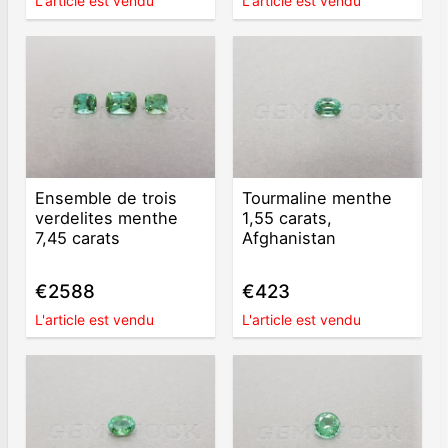
L'article est vendu
L'article est vendu
Ensemble de trois
Tourmaline menthe
verdelites menthe
1,55 carats,
7,45 carats
Afghanistan
€2588
€423
L'article est vendu
L'article est vendu