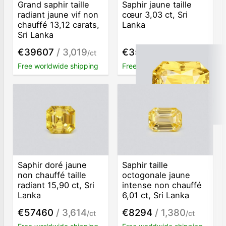
Grand saphir taille
Saphir jaune taille
radiant jaune vif non
cœur 3,03 ct, Sri
chauffé 13,12 carats,
Lanka
Sri Lanka
€39607
/ 3,019
€3517
/ 1,161
/ct
/ct
Free worldwide shipping
Free worldwide shipping
Saphir doré jaune
Saphir taille
non chauffé taille
octogonale jaune
radiant 15,90 ct, Sri
intense non chauffé
Lanka
6,01 ct, Sri Lanka
€57460
/ 3,614
€8294
/ 1,380
/ct
/ct