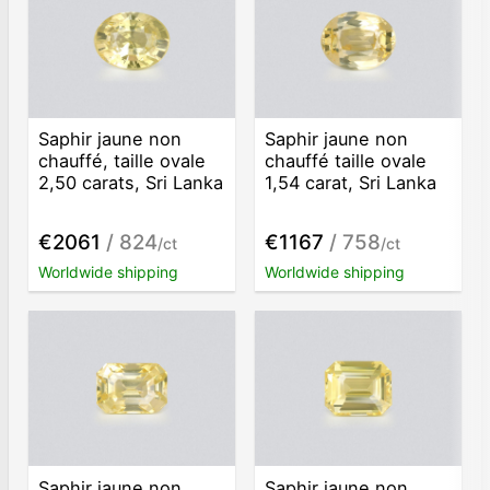
Saphir jaune non
Saphir jaune non
chauffé, taille ovale
chauffé taille ovale
2,50 carats, Sri Lanka
1,54 carat, Sri Lanka
€2061
/ 824
€1167
/ 758
/ct
/ct
Worldwide shipping
Worldwide shipping
Saphir jaune non
Saphir jaune non