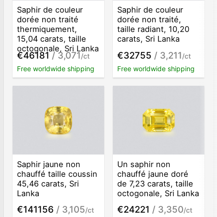
Saphir de couleur
Saphir de couleur
dorée non traité
dorée non traité,
thermiquement,
taille radiant, 10,20
15,04 carats, taille
carats, Sri Lanka
octogonale, Sri Lanka
€46181
/ 3,071
€32755
/ 3,211
/ct
/ct
Free worldwide shipping
Free worldwide shipping
Saphir jaune non
Un saphir non
chauffé taille coussin
chauffé jaune doré
45,46 carats, Sri
de 7,23 carats, taille
Lanka
octogonale, Sri Lanka
€141156
/ 3,105
€24221
/ 3,350
/ct
/ct