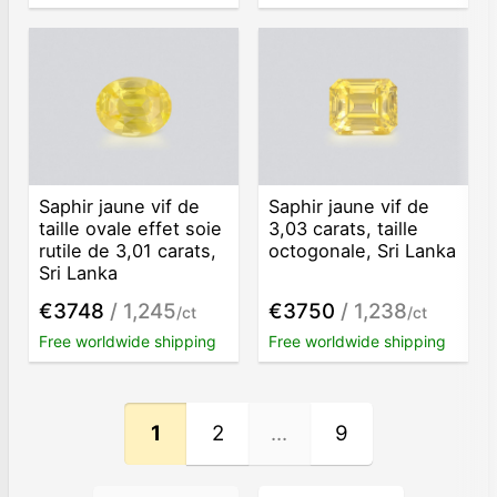
Saphir jaune vif de
Saphir jaune vif de
taille ovale effet soie
3,03 carats, taille
rutile de 3,01 carats,
octogonale, Sri Lanka
Sri Lanka
€3748
/ 1,245
€3750
/ 1,238
/ct
/ct
Free worldwide shipping
Free worldwide shipping
1
2
...
9