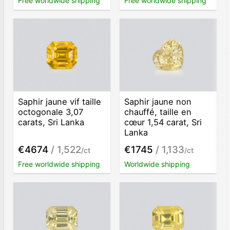
Free worldwide shipping
Free worldwide shipping
Saphir jaune vif taille
Saphir jaune non
octogonale 3,07
chauffé, taille en
carats, Sri Lanka
cœur 1,54 carat, Sri
Lanka
€4674
/ 1,522
€1745
/ 1,133
/ct
/ct
Free worldwide shipping
Worldwide shipping