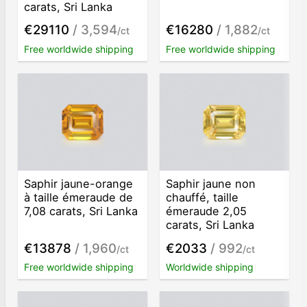
carats, Sri Lanka
€29110
/ 3,594
€16280
/ 1,882
/ct
/ct
Free worldwide shipping
Free worldwide shipping
Saphir jaune-orange
Saphir jaune non
à taille émeraude de
chauffé, taille
7,08 carats, Sri Lanka
émeraude 2,05
carats, Sri Lanka
€13878
/ 1,960
€2033
/ 992
/ct
/ct
Free worldwide shipping
Worldwide shipping