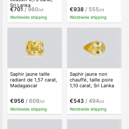
Sri Lanka
€701
/ 960
€938
/ 555
/ct
/ct
Worldwide shipping
Worldwide shipping
Saphir jaune taille
Saphir jaune non
radiant de 1,57 carat,
chauffé, taille poire
Madagascar
1,10 carat, Sri Lanka
€956
/ 609
€543
/ 494
/ct
/ct
Worldwide shipping
Worldwide shipping