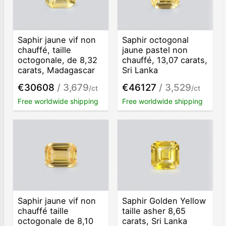
Saphir jaune vif non
Saphir octogonal
chauffé, taille
jaune pastel non
octogonale, de 8,32
chauffé, 13,07 carats,
carats, Madagascar
Sri Lanka
€30608
/ 3,679
€46127
/ 3,529
/ct
/ct
Free worldwide shipping
Free worldwide shipping
Saphir jaune vif non
Saphir Golden Yellow
chauffé taille
taille asher 8,65
octogonale de 8,10
carats, Sri Lanka