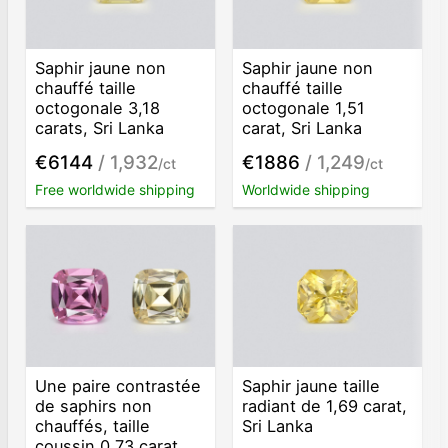
Saphir jaune non
Saphir jaune non
chauffé taille
chauffé taille
octogonale 3,18
octogonale 1,51
carats, Sri Lanka
carat, Sri Lanka
€6144
/ 1,932
€1886
/ 1,249
/ct
/ct
Free worldwide shipping
Worldwide shipping
Une paire contrastée
Saphir jaune taille
de saphirs non
radiant de 1,69 carat,
chauffés, taille
Sri Lanka
coussin 0,73 carat,