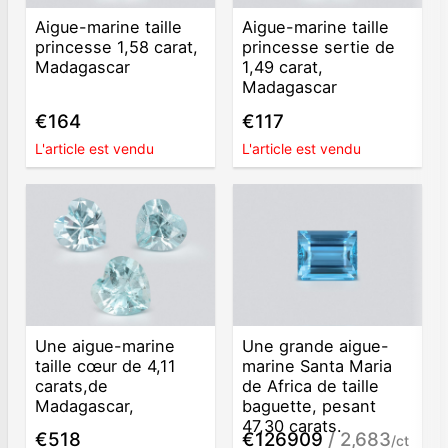
Aigue-marine taille
Aigue-marine taille
princesse 1,58 carat,
princesse sertie de
Madagascar
1,49 carat,
Madagascar
€164
€117
L'article est vendu
L'article est vendu
Une aigue-marine
Une grande aigue-
taille cœur de 4,11
marine Santa Maria
carats,de
de Africa de taille
Madagascar,
baguette, pesant
47,30 carats.
€518
€126909
/ 2,683
/ct