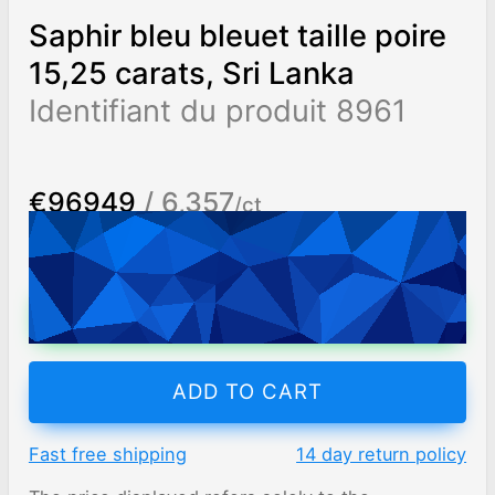
Saphir bleu bleuet taille poire
15,25 carats, Sri Lanka
Identifiant du produit 8961
€96949
/ 6,357
/ct
Worldwide shipping
Chat on WhatsApp
ADD TO CART
Fast free shipping
14 day return policy