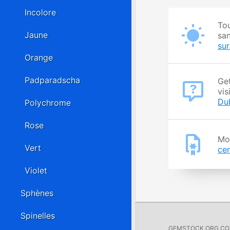
Incolore
Tou
Jaune
san
su
Orange
Padparadscha
Get
vis
Du
Polychrome
Rose
Moy
Vert
cer
Violet
Sphènes
Spinelles
GEMSTOCK.ORG COMP