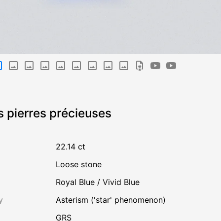
s pierres précieuses
22.14 ct
Loose stone
Royal Blue / Vivid Blue
y
Asterism ('star' phenomenon)
GRS