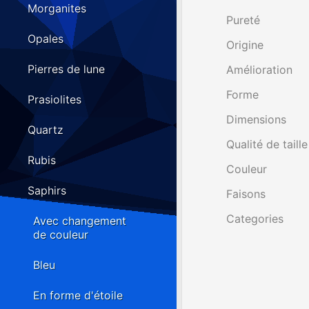
Morganites
Pureté
Opales
Origine
Pierres de lune
Amélioration
Forme
Prasiolites
Dimensions
Quartz
Qualité de taille
Rubis
Couleur
Saphirs
Faisons
Categories
Avec changement
de couleur
Bleu
En forme d'étoile