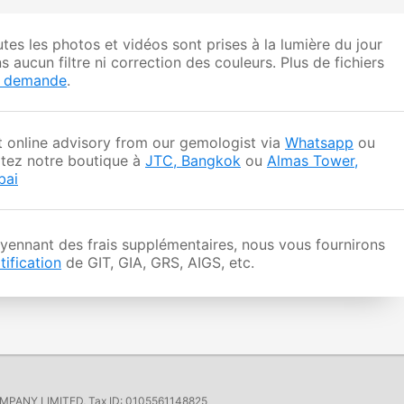
tes les photos et vidéos sont prises à la lumière du jour
s aucun filtre ni correction des couleurs. Plus de fichiers
r demande
.
 online advisory from our gemologist via
Whatsapp
ou
itez notre boutique à
JTC, Bangkok
ou
Almas Tower,
bai
ennant des frais supplémentaires, nous vous fournirons
tification
de GIT, GIA, GRS, AIGS, etc.
ANY LIMITED, Tax ID: 0105561148825