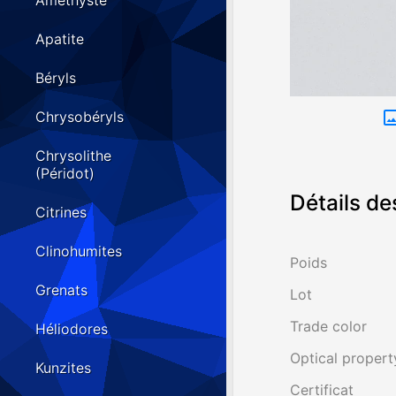
Améthyste
Apatite
Béryls
Chrysobéryls
Chrysolithe
(Péridot)
Détails de
Citrines
Clinohumites
Poids
Grenats
Lot
Trade color
Héliodores
Optical propert
Kunzites
Certificat