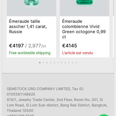
Émeraude taille
Émeraude
asscher 1,41 carat,
colombienne Vivid
Russie
Green octogone 0,99
ct
€4197
/ 2,977
€4145
/ct
Free worldwide shipping
L'article est vendu
GEMSTOCK.ORG COMPANY LIMITED, Tax ID:
0105561148825
919/1, Jewelry Trade Center, 2nd Floor, Room No. 201, Si
Lom Road, Si Lom Sub-district, Bang Rak District, Bangkok,
Thailand 10500
+66613953588