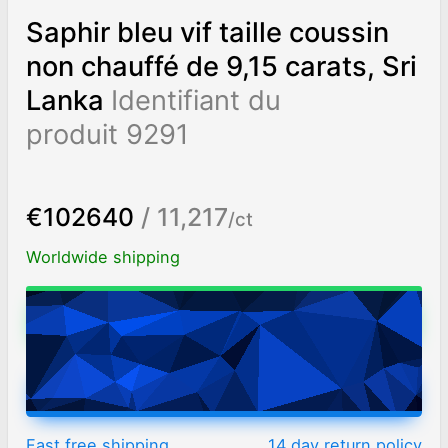
Saphir bleu vif taille coussin
non chauffé de 9,15 carats, Sri
Lanka
Identifiant du
produit 9291
€102640
/ 11,217
/ct
Worldwide shipping
Chat on WhatsApp
ADD TO CART
Fast free shipping
14 day return policy