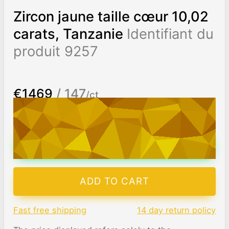
Zircon jaune taille cœur 10,02
carats, Tanzanie
Identifiant du
produit 9257
€1469
/ 147
/ct
Worldwide shipping
Chat on WhatsApp
ADD TO CART
Fast free shipping
14 day return policy