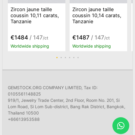
Zircon jaune taille
Zircon jaune taille
coussin 10,11 carats,
coussin 10,14 carats,
Tanzanie
Tanzanie
€1484
/ 147
€1487
/ 147
/ct
/ct
Worldwide shipping
Worldwide shipping
GEMSTOCK.ORG COMPANY LIMITED, Tax ID:
0105561148825
919/1, Jewelry Trade Center, 2nd Floor, Room No. 201, Si
Lom Road, Si Lom Sub-district, Bang Rak District, Bangkok,
Thailand 10500
+66613953588