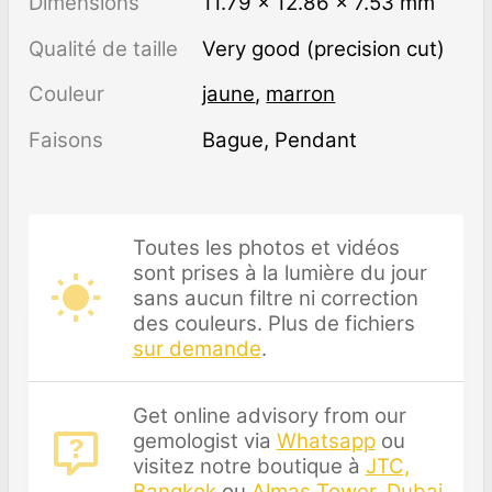
Dimensions
11.79 × 12.86 × 7.53 mm
Qualité de taille
Very good (precision cut)
Couleur
jaune
,
marron
Faisons
Bague, Pendant
Toutes les photos et vidéos
sont prises à la lumière du jour
sans aucun filtre ni correction
des couleurs. Plus de fichiers
sur demande
.
Get online advisory from our
gemologist via
Whatsapp
ou
visitez notre boutique à
JTC,
Bangkok
ou
Almas Tower, Dubai