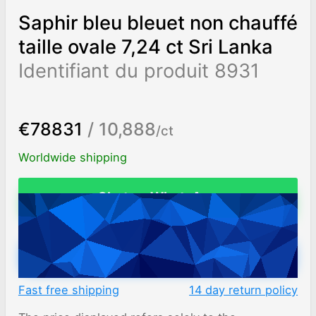
Saphir bleu bleuet non chauffé
taille ovale 7,24 ct Sri Lanka
Identifiant du produit 8931
€78831
/ 10,888
/ct
Worldwide shipping
Chat on WhatsApp
ADD TO CART
Fast free shipping
14 day return policy