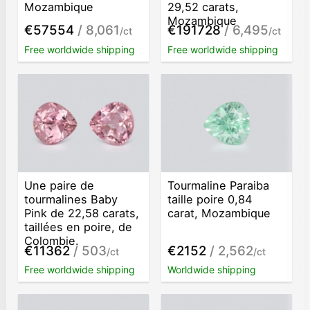
Mozambique
29,52 carats,
Mozambique
€57554
/ 8,061
€191728
/ 6,495
/ct
/ct
Free worldwide shipping
Free worldwide shipping
Une paire de
Tourmaline Paraiba
tourmalines Baby
taille poire 0,84
Pink de 22,58 carats,
carat, Mozambique
taillées en poire, de
Colombie.
€11362
/ 503
€2152
/ 2,562
/ct
/ct
Free worldwide shipping
Worldwide shipping