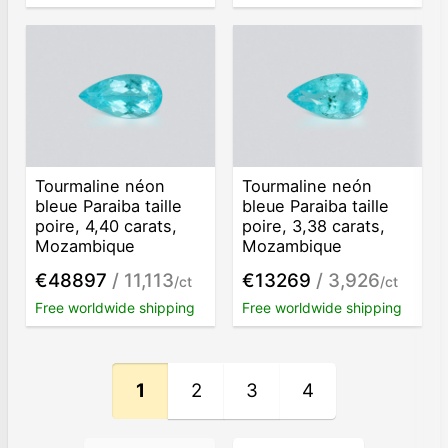
Tourmaline néon
Tourmaline neón
bleue Paraiba taille
bleue Paraiba taille
poire, 4,40 carats,
poire, 3,38 carats,
Mozambique
Mozambique
€48897
/ 11,113
€13269
/ 3,926
/ct
/ct
Free worldwide shipping
Free worldwide shipping
1
2
3
4