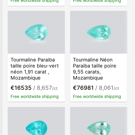
Free worldwide shipping
Free worldwide shipping
Tourmaline Paraiba
Tourmaline Néon
taille poire bleu-vert
Paraiba taille poire
néon 1,91 carat ,
9,55 carats,
Mozambique
Mozambique
€16535
/ 8,657
€76981
/ 8,061
/ct
/ct
Free worldwide shipping
Free worldwide shipping