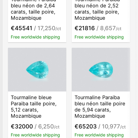
bleu néon de 2,64
bleu néon de 2,52
carats, taille poire,
carats, taille poire,
Mozambique
Mozambique
€45541
/ 17,250
€21816
/ 8,657
/ct
/ct
Free worldwide shipping
Free worldwide shipping
Tourmaline bleue
Tourmaline Paraiba
Paraiba taille poire,
bleu néon taille poire
5,12 carats,
de 5,94 carats,
Mozambique
Mozambique
€32000
/ 6,250
€65203
/ 10,977
/ct
/ct
Free worldwide shipping
Free worldwide shipping