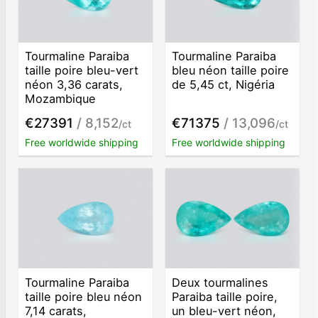
Tourmaline Paraiba
Tourmaline Paraiba
taille poire bleu-vert
bleu néon taille poire
néon 3,36 carats,
de 5,45 ct, Nigéria
Mozambique
€27391
/ 8,152
€71375
/ 13,096
/ct
/ct
Free worldwide shipping
Free worldwide shipping
Tourmaline Paraiba
Deux tourmalines
taille poire bleu néon
Paraiba taille poire,
7,14 carats,
un bleu-vert néon,