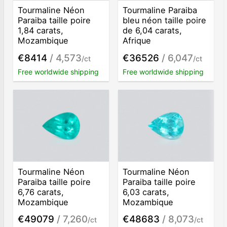
Tourmaline Néon
Tourmaline Paraiba
Paraiba taille poire
bleu néon taille poire
1,84 carats,
de 6,04 carats,
Mozambique
Afrique
€8414
/ 4,573
€36526
/ 6,047
/ct
/ct
Free worldwide shipping
Free worldwide shipping
Tourmaline Néon
Tourmaline Néon
Paraiba taille poire
Paraiba taille poire
6,76 carats,
6,03 carats,
Mozambique
Mozambique
€49079
/ 7,260
€48683
/ 8,073
/ct
/ct