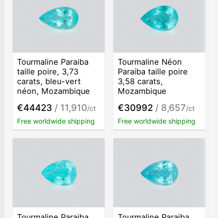
Tourmaline Paraiba
Tourmaline Néon
taille poire, 3,73
Paraiba taille poire
carats, bleu-vert
3,58 carats,
néon, Mozambique
Mozambique
€44423
/ 11,910
€30992
/ 8,657
/ct
/ct
Free worldwide shipping
Free worldwide shipping
Tourmaline Paraiba
Tourmaline Paraiba