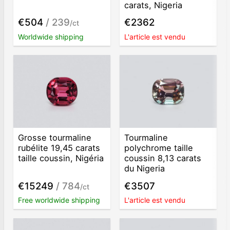
carats, Nigeria
€504
/ 239
€2362
/ct
Worldwide shipping
L'article est vendu
Grosse tourmaline
Tourmaline
rubélite 19,45 carats
polychrome taille
taille coussin, Nigéria
coussin 8,13 carats
du Nigeria
€15249
/ 784
€3507
/ct
Free worldwide shipping
L'article est vendu