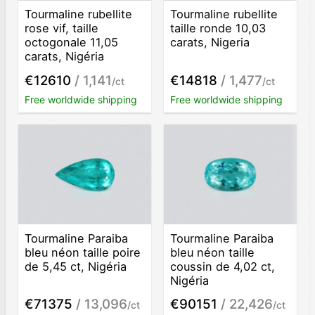
Tourmaline rubellite
Tourmaline rubellite
rose vif, taille
taille ronde 10,03
octogonale 11,05
carats, Nigeria
carats, Nigéria
€12610
/ 1,141
€14818
/ 1,477
/ct
/ct
Free worldwide shipping
Free worldwide shipping
Tourmaline Paraiba
Tourmaline Paraiba
bleu néon taille poire
bleu néon taille
de 5,45 ct, Nigéria
coussin de 4,02 ct,
Nigéria
€71375
/ 13,096
€90151
/ 22,426
/ct
/ct