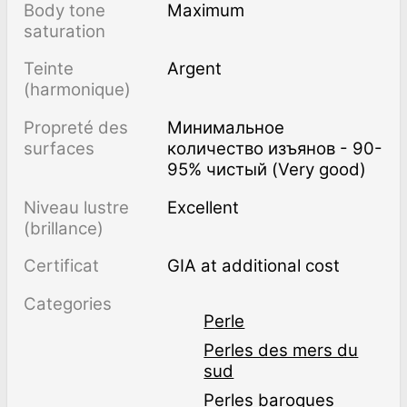
Body tone
Maximum
saturation
Teinte
Argent
(harmonique)
Propreté des
Минимальное
surfaces
количество изъянов - 90-
95% чистый (Very good)
Niveau lustre
Excellent
(brillance)
Certificat
GIA at additional cost
Categories
Perle
Perles des mers du
sud
Perles baroques