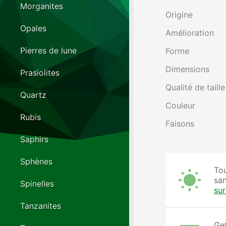
Morganites
Origine
Opales
Amélioration
Pierres de lune
Forme
Dimensions
Prasiolites
Qualité de taille
Quartz
Couleur
Rubis
Faisons
Saphirs
Sphènes
Tou
san
Spinelles
su
Tanzanites
Get