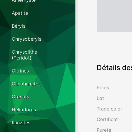
Améthyste
Apatite
Béryls
Chrysobéryls
Chrysolithe
(Péridot)
Détails de
Citrines
Clinohumites
Poids
Grenats
Lot
Trade color
Héliodores
Certificat
Kunzites
Pureté