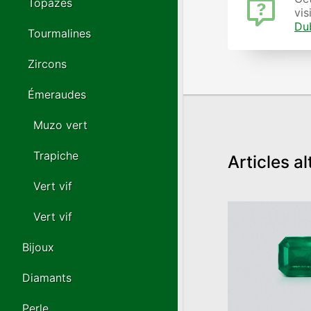
Topazes
vis
Du
Tourmalines
Zircons
Émeraudes
Muzo vert
Trapiche
Articles al
Vert vif
Vert vif
Bijoux
Diamants
Perle