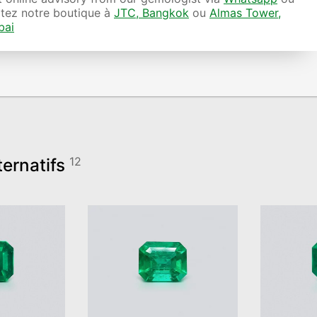
itez notre boutique à
JTC, Bangkok
ou
Almas Tower,
bai
ternatifs
12