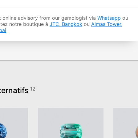
 online advisory from our gemologist via
Whatsapp
ou
itez notre boutique à
JTC, Bangkok
ou
Almas Tower,
bai
ternatifs
12