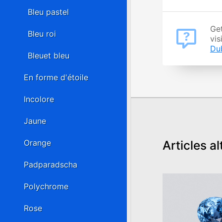
Bleu pastel
Get
Bleu roi
vis
Du
Bleuet bleu
En forme d'étoile
Incolore
Jaune
Articles al
Orange
Padparadscha
Polychrome
Rose