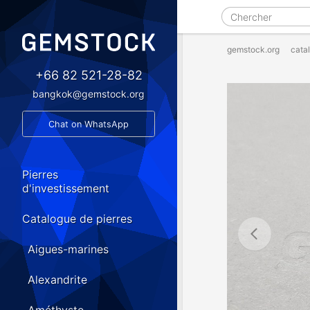
gemstock.org
cata
+66 82 521-28-82
bangkok@gemstock.org
Chat on WhatsApp
Pierres
d'investissement
Catalogue de pierres
Aigues-marines
Alexandrite