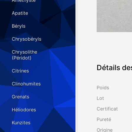
Améthyste
Apatite
Béryls
Chrysobéryls
Chrysolithe
(Péridot)
Détails de
Citrines
Clinohumites
Poids
Grenats
Lot
Certificat
Héliodores
Pureté
Kunzites
Origine