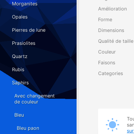
Morganites
Amélioration
Opales
Forme
Pierres de lune
Dimensions
Qualité de taille
Prasiolites
Couleur
Quartz
Faisons
Rubis
Categories
Saphirs
Avec changement
de couleur
Bleu
Tou
san
Bleu paon
su