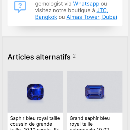
gemologist via
Whatsapp
ou
visitez notre boutique à
JTC,
Bangkok
ou
Almas Tower, Dubai
Articles alternatifs
2
Saphir bleu royal taille
Grand saphir bleu
coussin de grande
royal taille
taille, 10,10 carats, Sri
octogonale 10,02