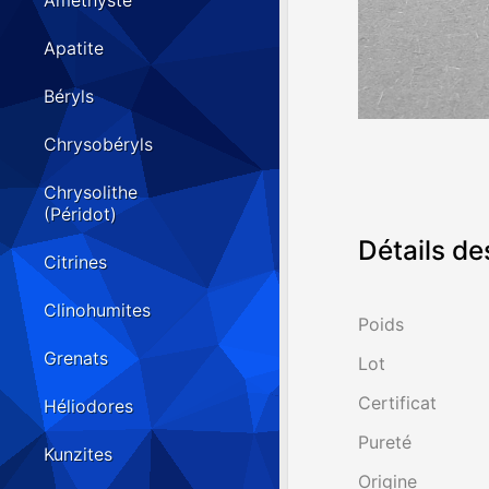
Améthyste
Apatite
Béryls
Chrysobéryls
Chrysolithe
(Péridot)
Détails de
Citrines
Clinohumites
Poids
Grenats
Lot
Certificat
Héliodores
Pureté
Kunzites
Origine