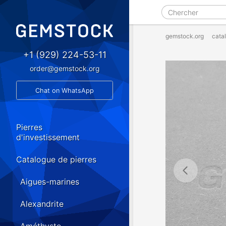
gemstock.org
cata
+1 (929) 224-53-11
order@gemstock.org
Chat on WhatsApp
Pierres
d'investissement
Catalogue de pierres
Aigues-marines
Alexandrite