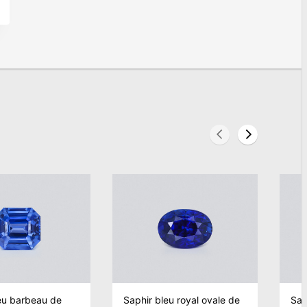
eu barbeau de
Saphir bleu royal ovale de
Saph