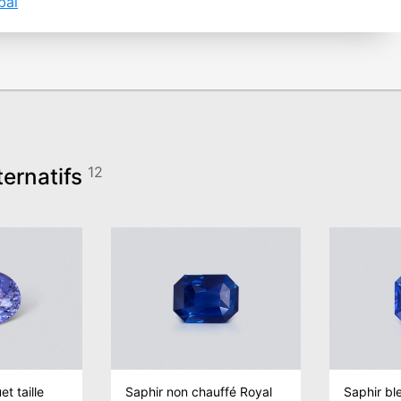
bai
ternatifs
12
et taille
Saphir non chauffé Royal
Saphir bl