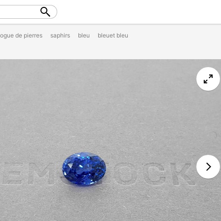
logue de pierres
saphirs
bleu
bleuet bleu