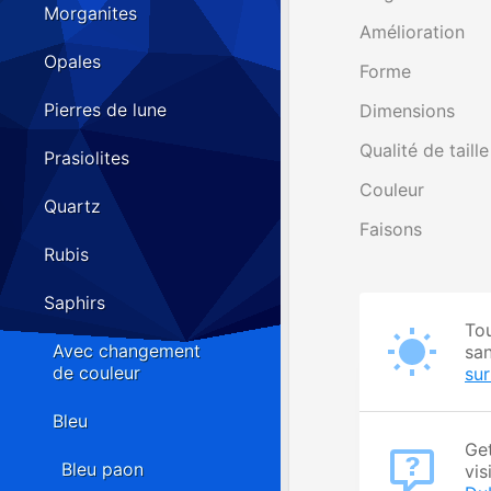
Morganites
Amélioration
Opales
Forme
Pierres de lune
Dimensions
Qualité de taille
Prasiolites
Couleur
Quartz
Faisons
Rubis
Saphirs
Tou
Avec changement
san
de couleur
su
Bleu
Get
Bleu paon
vis