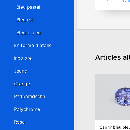
Du
Bleu pastel
Bleu roi
Bleuet bleu
En forme d'étoile
Articles al
Incolore
Jaune
Orange
Padparadscha
Polychrome
Rose
Saphir bleu bleu