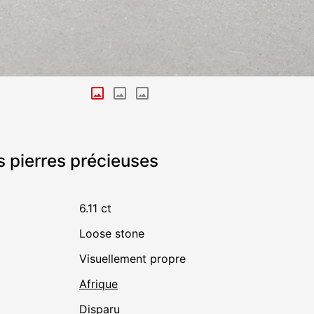
s pierres précieuses
6.11 ct
Loose stone
visuellement propre
Afrique
disparu