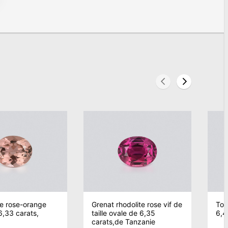
e rose-orange
Grenat rhodolite rose vif de
Tou
6,33 carats,
taille ovale de 6,35
6,4
carats,de Tanzanie