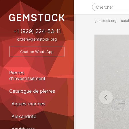
gemstock.org
cata
+1 (929) 224-53-11
order@gemstock.org
Chat on WhatsApp
Pierres
d'investissement
Catalogue de pierres
Aigues-marines
Alexandrite