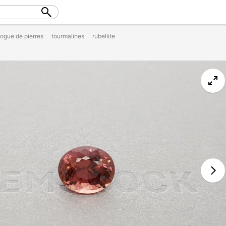
logue de pierres
tourmalines
rubellite