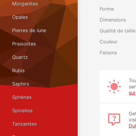
Morganites
Forme
Opales
Dimensions
Pierres de lune
Qualité de taille
Couleur
Prasiolites
Faisons
Quartz
Rubis
Tou
Saphirs
san
su
Sphènes
Spinelles
Get
vis
Tanzanites
Du