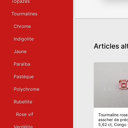
Topazes
Tourmalines
Chrome
Indigolite
Articles al
Jaune
Paraïba
Pastèque
Polychrome
Rubellite
Rose vif
Tourmaline rose
asscher de préci
5,62 ct, Congo
Verdélite