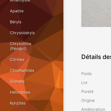
Améthyste
Apatite
Béryls
Chrysobéryls
Chrysolithe
(Péridot)
Détails de
Citrines
Clinohumites
Poids
Grenats
Lot
Pureté
Héliodores
Origine
Kunzites
Amélioration