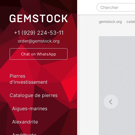
gemstock.org
cata
+1 (929) 224-53-11
order@gemstock.org
Chat on WhatsApp
Pierres
d'investissement
Catalogue de pierres
Aigues-marines
Alexandrite