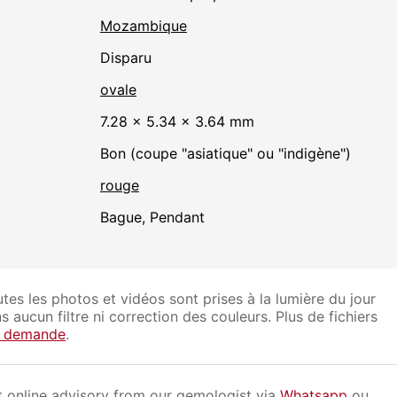
Mozambique
disparu
ovale
7.28 × 5.34 × 3.64 mm
Bon (coupe "asiatique" ou "indigène")
rouge
Bague, Pendant
tes les photos et vidéos sont prises à la lumière du jour
s aucun filtre ni correction des couleurs. Plus de fichiers
r demande
.
 online advisory from our gemologist via
Whatsapp
ou