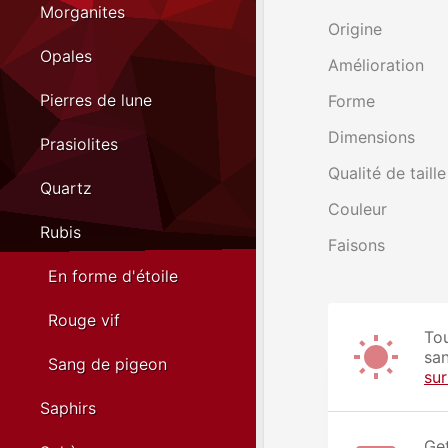
Morganites
Origine
Opales
Amélioration
Pierres de lune
Forme
Dimensions
Prasiolites
Qualité de taille
Quartz
Couleur
Rubis
Faisons
En forme d'étoile
Rouge vif
Tou
san
Sang de pigeon
su
Saphirs
Get