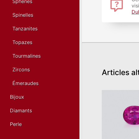
Sphènes
vis
Du
Spinelles
Tanzanites
Topazes
Tourmalines
Zircons
Articles al
Émeraudes
Bijoux
Diamants
Perle