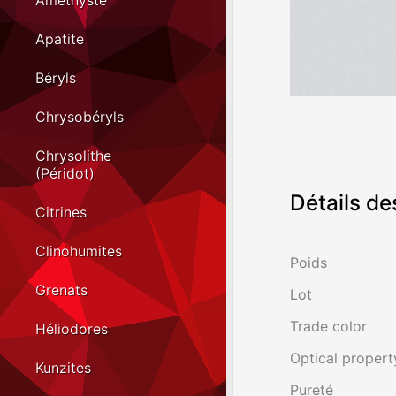
Améthyste
Apatite
Béryls
Chrysobéryls
Chrysolithe
(Péridot)
Détails de
Citrines
Clinohumites
Poids
Grenats
Lot
Trade color
Héliodores
Optical propert
Kunzites
Pureté