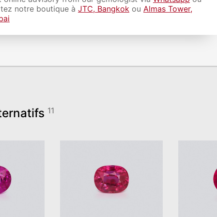
itez notre boutique à
JTC, Bangkok
ou
Almas Tower,
bai
ternatifs
11