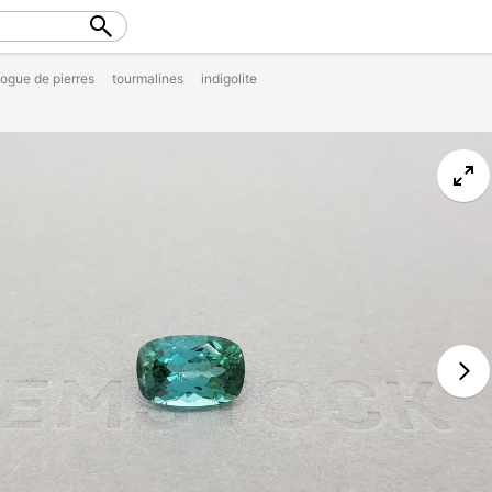
logue de pierres
tourmalines
indigolite