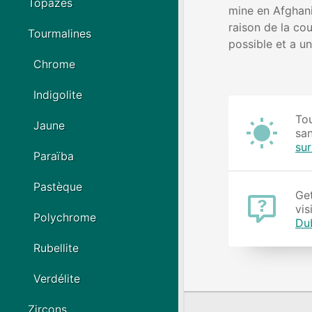
Topazes
mine en Afghanis
raison de la co
Tourmalines
possible et a un
Chrome
Indigolite
Tou
Jaune
san
su
Paraïba
Pastèque
Get
vis
Polychrome
Du
Rubellite
Verdélite
Zircons