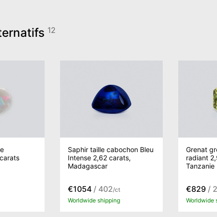
ternatifs
12
le
Saphir taille cabochon Bleu
Grenat gro
carats
Intense 2,62 carats,
radiant 2
Madagascar
Tanzanie
€1054
/ 402
€829
/ 
/ct
Worldwide shipping
Worldwide 