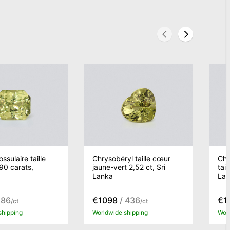
ssulaire taille
Chrysobéryl taille cœur
Chr
,90 carats,
jaune-vert 2,52 ct, Sri
tai
Lanka
Lan
286
€1098
/ 436
€1
/ct
/ct
shipping
Worldwide shipping
Worl