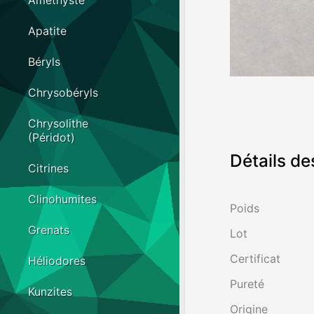
Améthyste
Apatite
Béryls
Chrysobéryls
Chrysolithe
(Péridot)
Détails de
Citrines
Clinohumites
Poids
Grenats
Lot
Certificat
Héliodores
Pureté
Kunzites
Origine