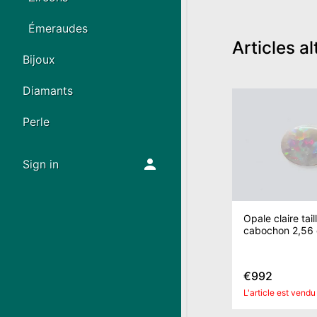
Émeraudes
Articles al
Bijoux
Diamants
Perle
Sign in
Opale claire tail
cabochon 2,56 
€992
L'article est vendu