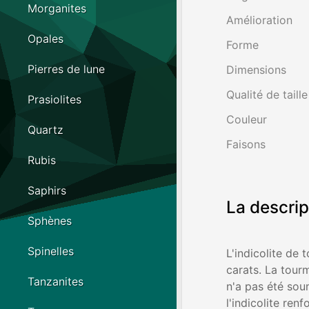
Morganites
Amélioration
Opales
Forme
Pierres de lune
Dimensions
Qualité de taille
Prasiolites
Couleur
Quartz
Faisons
Rubis
Saphirs
La descrip
Sphènes
Spinelles
L'indicolite de 
carats. La tourm
Tanzanites
n'a pas été sou
l'indicolite ren