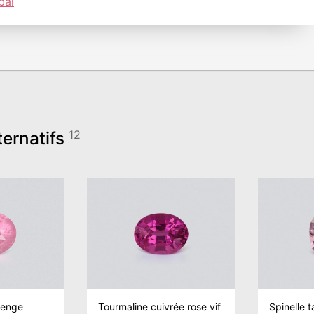
bai
ternatifs
12
henge
Tourmaline cuivrée rose vif
Spinelle t