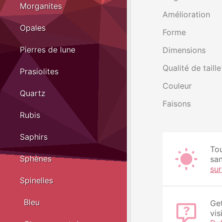
Morganites
Amélioration
Opales
Forme
Pierres de lune
Dimensions
Qualité de taille
Prasiolites
Couleur
Quartz
Faisons
Rubis
Saphirs
Tou
Sphènes
san
su
Spinelles
Bleu
Get
vis