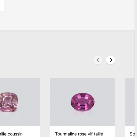
aille coussin
Tourmaline rose vif taille
Spi