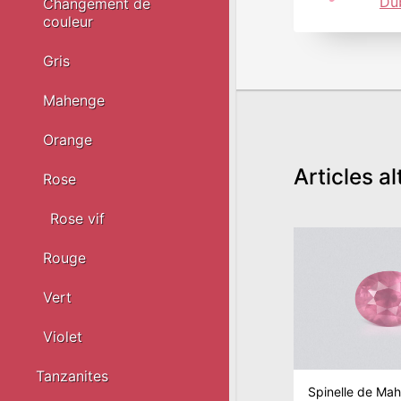
Du
Changement de
couleur
Gris
Mahenge
Orange
Articles al
Rose
Rose vif
Rouge
Vert
Violet
Tanzanites
Spinelle de Ma