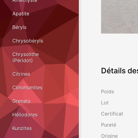
Améthyste
Apatite
Béryls
Chrysobéryls
Chrysolithe
(Péridot)
Détails de
Citrines
Clinohumites
Poids
Grenats
Lot
Certificat
Héliodores
Pureté
Kunzites
Origine