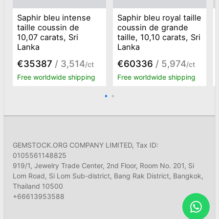
Saphir bleu intense
Saphir bleu royal taille
taille coussin de
coussin de grande
10,07 carats, Sri
taille, 10,10 carats, Sri
Lanka
Lanka
€35387
/ 3,514
€60336
/ 5,974
/ct
/ct
Free worldwide shipping
Free worldwide shipping
GEMSTOCK.ORG COMPANY LIMITED, Tax ID:
0105561148825
919/1, Jewelry Trade Center, 2nd Floor, Room No. 201, Si
Lom Road, Si Lom Sub-district, Bang Rak District, Bangkok,
Thailand 10500
+66613953588