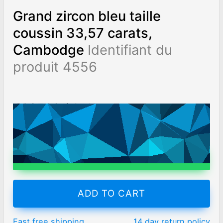
Grand zircon bleu taille
coussin 33,57 carats,
Cambodge
Identifiant du
produit 4556
€20563
/ 613
/ct
Worldwide shipping
Chat on WhatsApp
ADD TO CART
Fast free shipping
14 day return policy