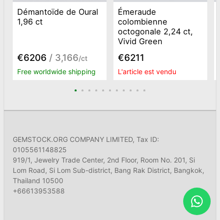
Démantoïde de Oural
Émeraude
1,96 ct
colombienne
octogonale 2,24 ct,
Vivid Green
€6206
/ 3,166
€6211
/ct
Free worldwide shipping
L'article est vendu
GEMSTOCK.ORG COMPANY LIMITED, Tax ID:
0105561148825
919/1, Jewelry Trade Center, 2nd Floor, Room No. 201, Si
Lom Road, Si Lom Sub-district, Bang Rak District, Bangkok,
Thailand 10500
+66613953588