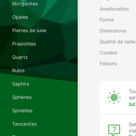
Morganites
Amélioration
Opales
Forme
Pierres de lune
Dimensions
Qualité de taille
Prasiolites
Couleur
Quartz
Faisons
Rubis
Saphirs
Tou
Sphènes
san
su
Spinelles
Tanzanites
Get
vis