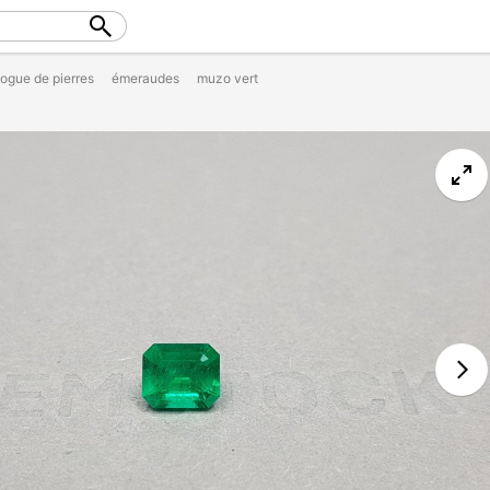
logue de pierres
émeraudes
muzo vert