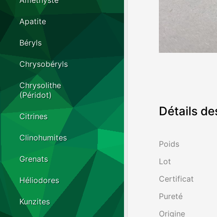
Améthyste
Apatite
Béryls
Chrysobéryls
Chrysolithe
(Péridot)
Détails de
Citrines
Clinohumites
Poids
Grenats
Lot
Certificat
Héliodores
Pureté
Kunzites
Origine