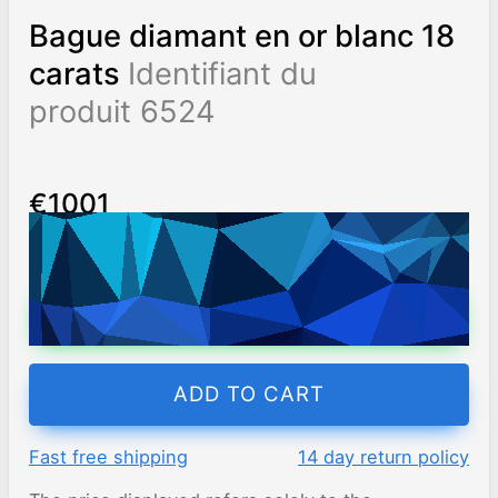
Bague diamant en or blanc 18
carats
Identifiant du
produit 6524
€1001
Worldwide shipping
Chat on WhatsApp
ADD TO CART
Fast free shipping
14 day return policy