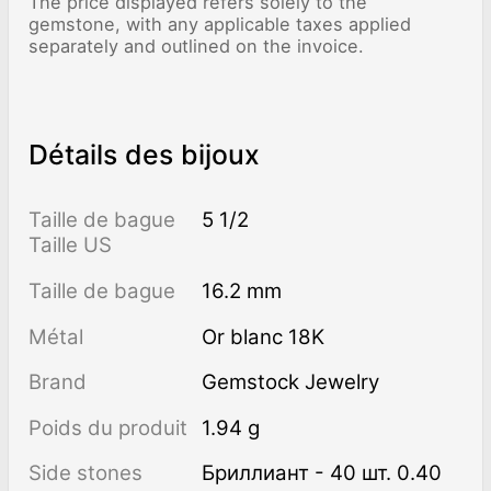
The price displayed refers solely to the
gemstone, with any applicable taxes applied
separately and outlined on the invoice.
Détails des bijoux
Taille de bague
5 1/2
Taille US
Taille de bague
16.2 mm
Métal
or blanc 18K
Brand
Gemstock Jewelry
Poids du produit
1.94 g
Side stones
Бриллиант - 40 шт. 0.40