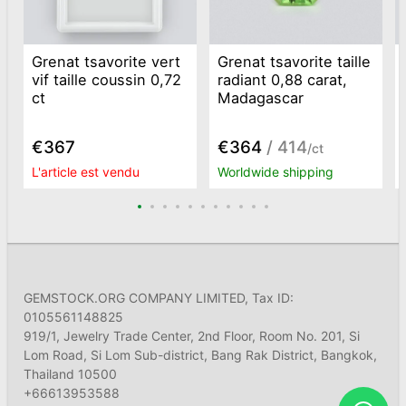
Grenat tsavorite vert
Grenat tsavorite taille
vif taille coussin 0,72
radiant 0,88 carat,
ct
Madagascar
€367
€364
/ 414
/ct
L'article est vendu
Worldwide shipping
GEMSTOCK.ORG COMPANY LIMITED, Tax ID:
0105561148825
919/1, Jewelry Trade Center, 2nd Floor, Room No. 201, Si
Lom Road, Si Lom Sub-district, Bang Rak District, Bangkok,
Thailand 10500
+66613953588