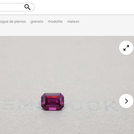
logue de pierres
grenats
rhodolite
malawi