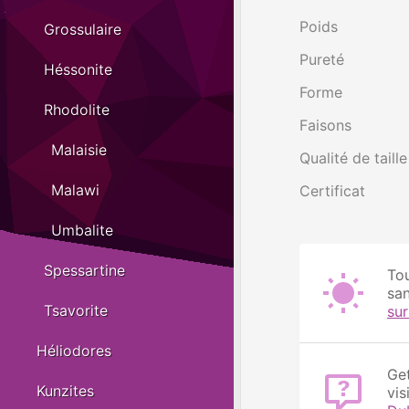
Poids
Grossulaire
Pureté
Héssonite
Forme
Rhodolite
Faisons
Malaisie
Qualité de taille
Malawi
Certificat
Umbalite
Spessartine
Tou
san
Tsavorite
su
Héliodores
Get
Kunzites
vis