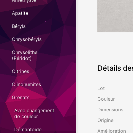
Améthyste
Apatite
Béryls
Chrysobéryls
Chrysolithe
(Péridot)
Détails de
Citrines
Clinohumites
Lot
Grenats
Couleur
Dimensions
Avec changement
de couleur
Origine
Démantoïde
Amélioration