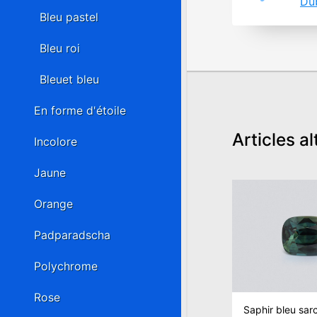
Du
Bleu pastel
Bleu roi
Bleuet bleu
En forme d'étoile
Articles al
Incolore
Jaune
Orange
Padparadscha
Polychrome
Rose
Saphir bleu sarce