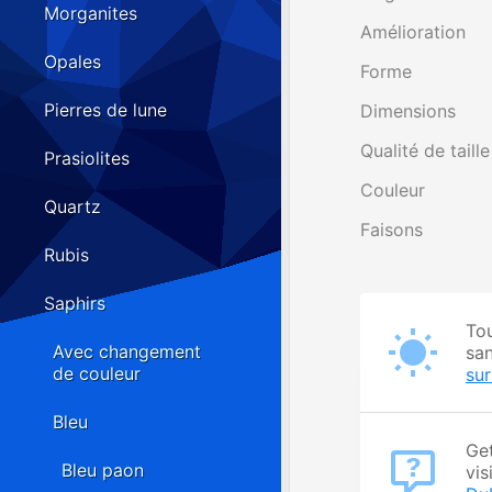
Morganites
Amélioration
Opales
Forme
Pierres de lune
Dimensions
Qualité de taille
Prasiolites
Couleur
Quartz
Faisons
Rubis
Saphirs
Tou
Avec changement
san
de couleur
su
Bleu
Get
Bleu paon
vis