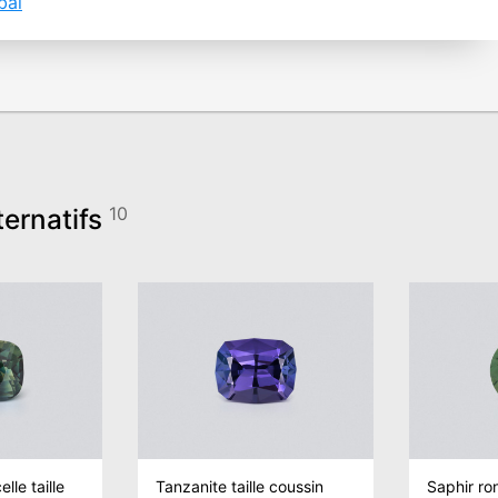
bai
ternatifs
10
lle taille
Tanzanite taille coussin
Saphir ro