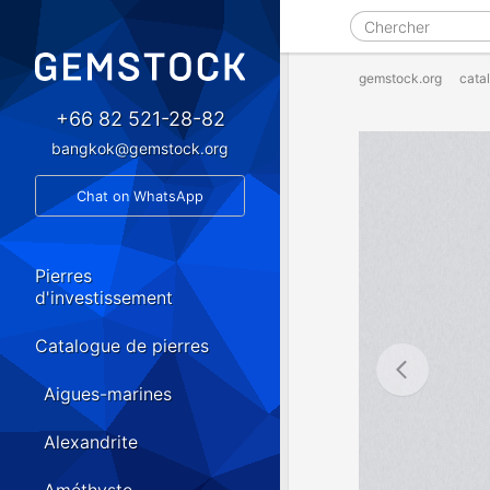
gemstock.org
cata
+66 82 521-28-82
bangkok@gemstock.org
Chat on WhatsApp
Pierres
d'investissement
Catalogue de pierres
Aigues-marines
Alexandrite