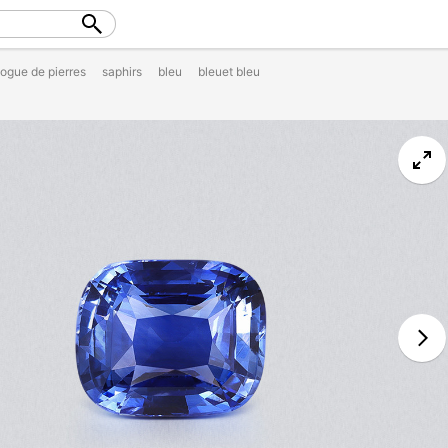
logue de pierres
saphirs
bleu
bleuet bleu