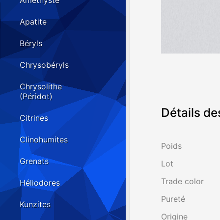
Améthyste
Apatite
Béryls
Chrysobéryls
Chrysolithe
(Péridot)
Détails de
Citrines
Clinohumites
Poids
Grenats
Lot
Trade color
Héliodores
Pureté
Kunzites
Origine