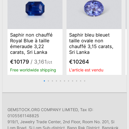
Saphir non chauffé
Saphir bleu bleuet
Royal Blue à taille
taille ovale non
émeraude 3,22
chauffé 3,15 carats,
carats, Sri Lanka
Sri Lanka
€10179
/ 3,161
€10264
/ct
Free worldwide shipping
L'article est vendu
GEMSTOCK.ORG COMPANY LIMITED, Tax ID:
0105561148825
919/1, Jewelry Trade Center, 2nd Floor, Room No. 201, Si
Lom Road, Si Lom Sub-district, Bang Rak District, Bangkok,