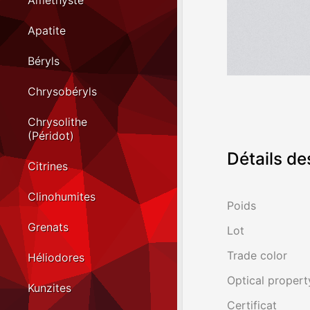
Améthyste
Apatite
Béryls
Chrysobéryls
Chrysolithe
(Péridot)
Détails de
Citrines
Clinohumites
Poids
Grenats
Lot
Trade color
Héliodores
Optical propert
Kunzites
Certificat