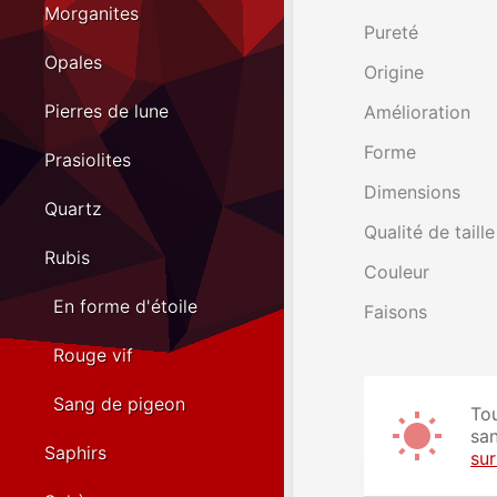
Morganites
Pureté
Opales
Origine
Pierres de lune
Amélioration
Forme
Prasiolites
Dimensions
Quartz
Qualité de taille
Rubis
Couleur
En forme d'étoile
Faisons
Rouge vif
Sang de pigeon
Tou
san
Saphirs
su