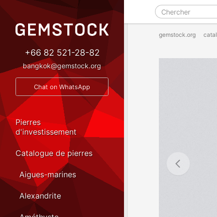
gemstock.org
cata
+66 82 521-28-82
bangkok@gemstock.org
Chat on WhatsApp
Pierres
d'investissement
Catalogue de pierres
Aigues-marines
Alexandrite