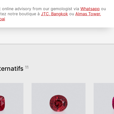
 online advisory from our gemologist via
Whatsapp
ou
itez notre boutique à
JTC, Bangkok
ou
Almas Tower,
bai
ternatifs
11