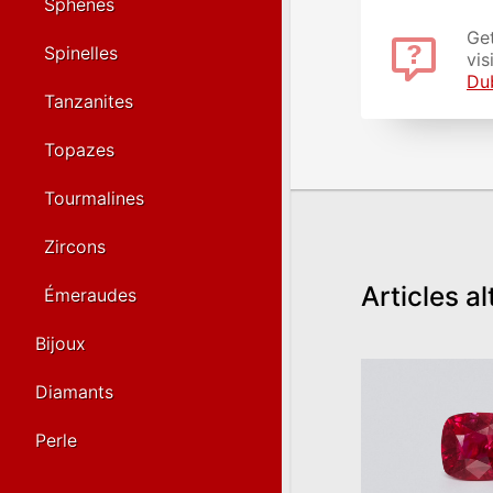
Sphènes
Get
Spinelles
vis
Du
Tanzanites
Topazes
Tourmalines
Zircons
Articles al
Émeraudes
Bijoux
Diamants
Perle