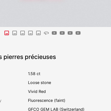
s pierres précieuses
1.58 ct
Loose stone
Vivid Red
y
Fluorescence (faint)
GFCO GEM LAB (Switzerland)