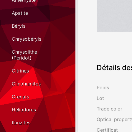
Améthyste
Apatite
Béryls
Chrysobéryls
Chrysolithe
(Péridot)
Détails de
Citrines
Clinohumites
Poids
Grenats
Lot
Trade color
Héliodores
Optical propert
Kunzites
Certificat