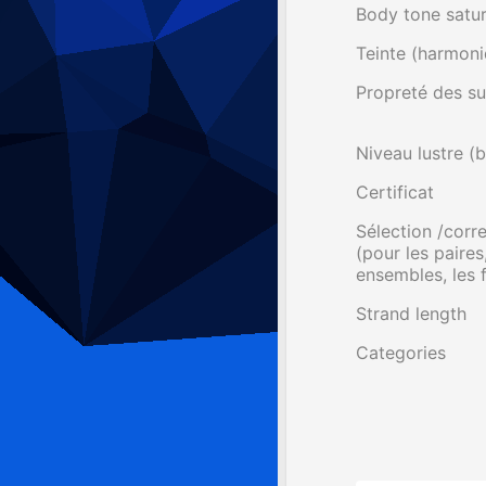
Body tone satur
Teinte (harmoni
Propreté des su
Niveau lustre (b
Certificat
Sélection /cor
(pour les paires,
ensembles, les fi
Strand length
Categories