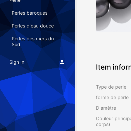
Perle
Perles baroques
Perles d'eau douce
Perles des mers du
Sud
Sign in
Item infor
Type de perle
forme de perle
Diamètre
Couleur principa
corps)