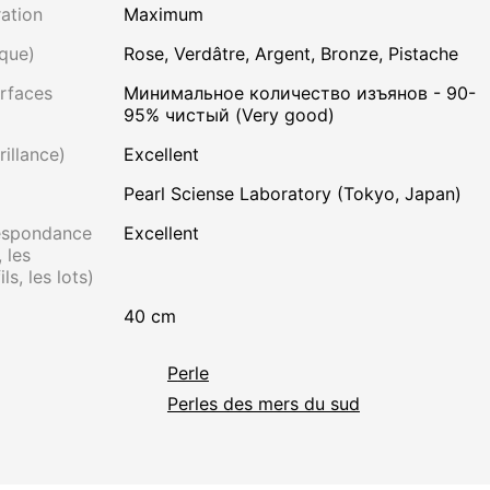
ation
Maximum
que)
Rose, Verdâtre, Argent, Bronze, Pistache
rfaces
Минимальное количество изъянов - 90-
95% чистый (Very good)
rillance)
Excellent
Pearl Sciense Laboratory (Tokyo, Japan)
respondance
Excellent
 les
ls, les lots)
40 cm
Perle
Perles des mers du sud