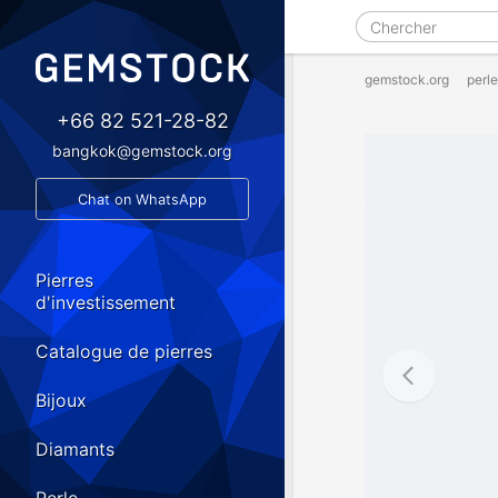
gemstock.org
perle
+66 82 521-28-82
bangkok@gemstock.org
Chat on WhatsApp
Pierres
d'investissement
Catalogue de pierres
Bijoux
Diamants