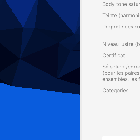
Body tone satur
Teinte (harmoni
Propreté des su
Niveau lustre (b
Certificat
Sélection /cor
(pour les paires,
ensembles, les fi
Categories