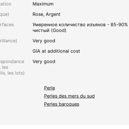
ation
Maximum
que)
Rose, Argent
rfaces
Умеренное количество изъянов - 85-90%
чистый (Good)
rillance)
Very good
GIA at additional cost
respondance
Very good
 les
ls, les lots)
Perle
Perles des mers du sud
Perles baroques