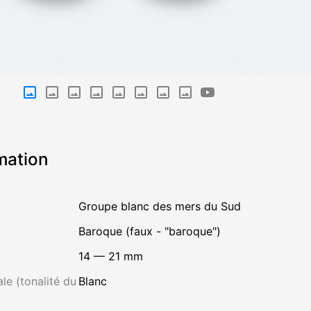
mation
Groupe blanc des mers du Sud
Baroque (faux - "baroque")
14 — 21 mm
le (tonalité du
Blanc