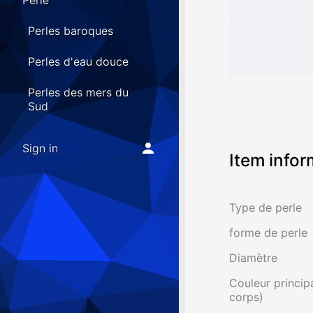
Perle
Perles baroques
Perles d'eau douce
Perles des mers du
Sud
Sign in
Item infor
Type de perle
forme de perle
Diamètre
Couleur principa
corps)