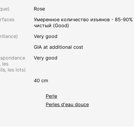
que)
Rose
rfaces
Умеренное количество изъянов - 85-90%
чистый (Good)
rillance)
Very good
GIA at additional cost
respondance
Very good
 les
ls, les lots)
40 cm
Perle
Perles d'eau douce