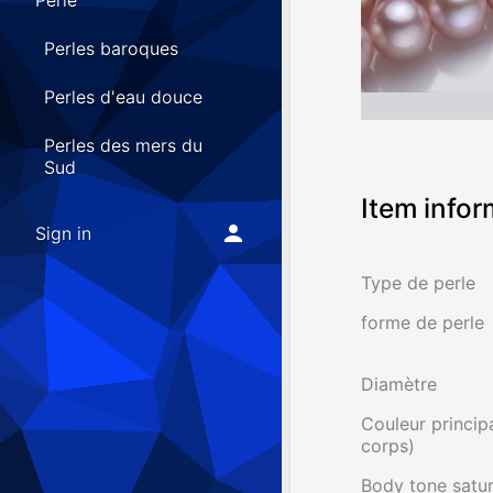
Perle
Perles baroques
Perles d'eau douce
Perles des mers du
Sud
Item infor
Sign in
Type de perle
forme de perle
Diamètre
Couleur principa
corps)
Body tone satur