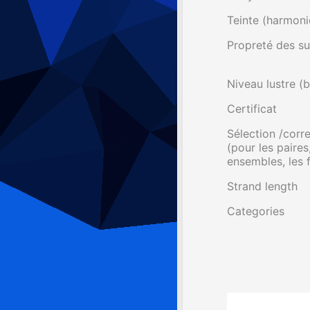
Teinte (harmoni
Propreté des su
Niveau lustre (b
Certificat
Sélection /cor
(pour les paires,
ensembles, les fi
Strand length
Categories