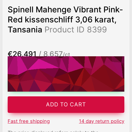
Spinell Mahenge Vibrant Pink-
Red kissenschliff 3,06 karat,
Tansania
Product ID 8399
€26,491
/ 8,657
/ct
Worldwide shipping
Chat on WhatsApp
ADD TO CART
Fast free shipping
14 day return policy