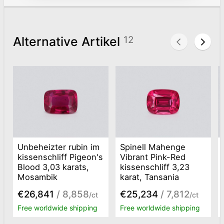
Alternative Artikel
12
Unbeheizter rubin im
Spinell Mahenge
kissenschliff Pigeon's
Vibrant Pink-Red
Blood 3,03 karats,
kissenschliff 3,23
Mosambik
karat, Tansania
€26,841
/ 8,858
€25,234
/ 7,812
/ct
/ct
Free worldwide shipping
Free worldwide shipping