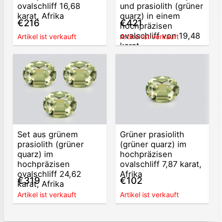
ovalschliff 16,68
und prasiolith (grüner
karat, Afrika
quarz) in einem
€216
€421
hochpräzisen
ovalschliff von 19,48
Artikel ist verkauft
Artikel ist verkauft
karat
Set aus grünem
Grüner prasiolith
prasiolith (grüner
(grüner quarz) im
quarz) im
hochpräzisen
hochpräzisen
ovalschliff 7,87 karat,
ovalschliff 24,62
Afrika
€319
€102
karat, Afrika
Artikel ist verkauft
Artikel ist verkauft