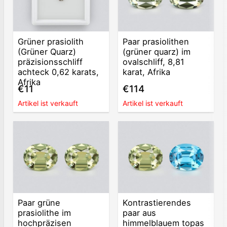
Grüner prasiolith
Paar prasiolithen
(Grüner Quarz)
(grüner quarz) im
präzisionsschliff
ovalschliff, 8,81
achteck 0,62 karats,
karat, Afrika
Afrika
€11
€114
Artikel ist verkauft
Artikel ist verkauft
Paar grüne
Kontrastierendes
prasiolithe im
paar aus
hochpräzisen
himmelblauem topas