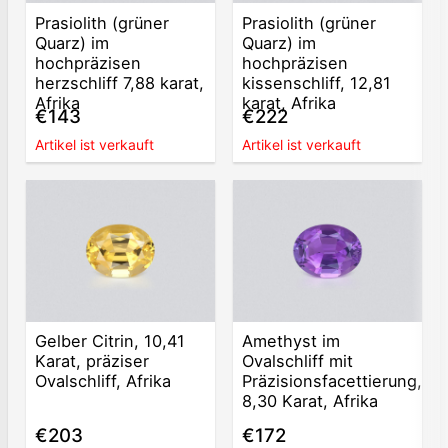
Prasiolith (grüner
Prasiolith (grüner
Quarz) im
Quarz) im
hochpräzisen
hochpräzisen
herzschliff 7,88 karat,
kissenschliff, 12,81
Afrika
karat, Afrika
€143
€222
Artikel ist verkauft
Artikel ist verkauft
Gelber Citrin, 10,41
Amethyst im
Karat, präziser
Ovalschliff mit
Ovalschliff, Afrika
Präzisionsfacettierung,
8,30 Karat, Afrika
€203
€172