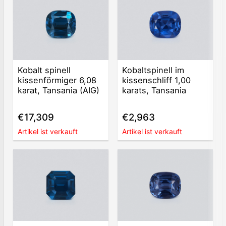
Kobalt spinell
Kobaltspinell im
kissenförmiger 6,08
kissenschliff 1,00
karat, Tansania (AIG)
karats, Tansania
€17,309
€2,963
Artikel ist verkauft
Artikel ist verkauft