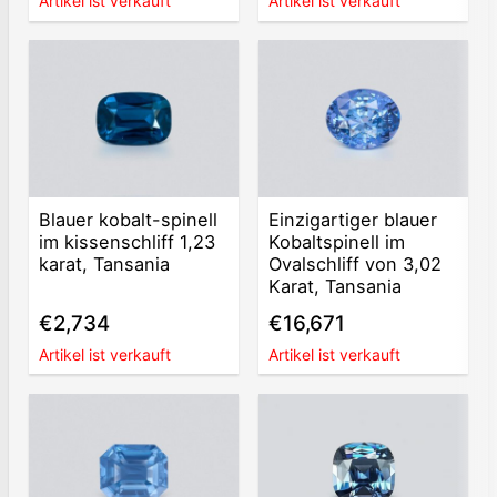
Artikel ist verkauft
Artikel ist verkauft
Blauer kobalt-spinell
Einzigartiger blauer
im kissenschliff 1,23
Kobaltspinell im
karat, Tansania
Ovalschliff von 3,02
Karat, Tansania
€2,734
€16,671
Artikel ist verkauft
Artikel ist verkauft