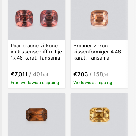
Paar braune zirkone
Brauner zirkon
im kissenschliff mit je
kissenförmiger 4,46
17,48 karat, Tansania
karat, Tansania
€7,011
/ 401
€703
/ 158
/ct
/ct
Free worldwide shipping
Worldwide shipping