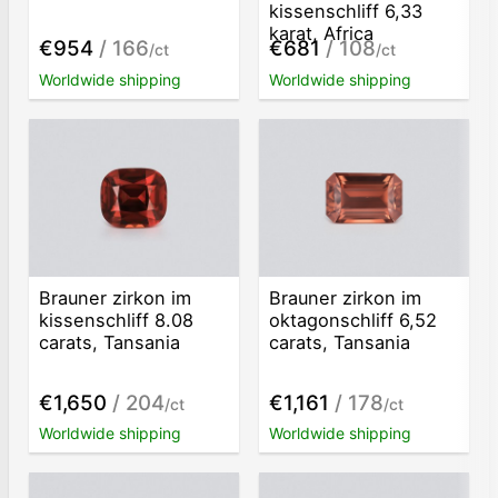
kissenschliff 6,33
karat, Africa
€954
/ 166
€681
/ 108
/ct
/ct
Worldwide shipping
Worldwide shipping
Brauner zirkon im
Brauner zirkon im
kissenschliff 8.08
oktagonschliff 6,52
carats, Tansania
carats, Tansania
€1,650
/ 204
€1,161
/ 178
/ct
/ct
Worldwide shipping
Worldwide shipping