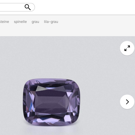
steine
spinelle
grau
lila-grau