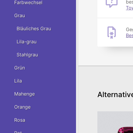
be
Farbwechsel
To
Grau
Bläuliches Grau
Geg
Be
Lila-grau
Stahlgrau
Grün
Lila
Alternativ
Mahenge
Orange
Rosa