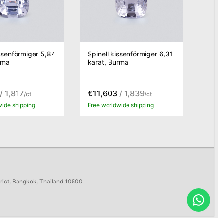
issenförmiger 5,84
Spinell kissenförmiger 6,31
rma
karat, Burma
/ 1,817
€11,603
/ 1,839
/ct
/ct
wide shipping
Free worldwide shipping
trict, Bangkok, Thailand 10500