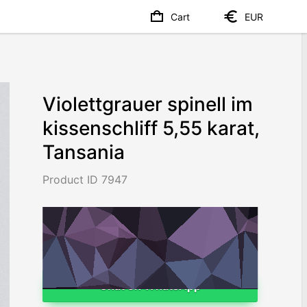
Cart
EUR
Violettgrauer spinell im
kissenschliff 5,55 karat,
Tansania
Product ID 7947
€6,637
/ 1,196
/ct
Worldwide shipping
Chat on WhatsApp