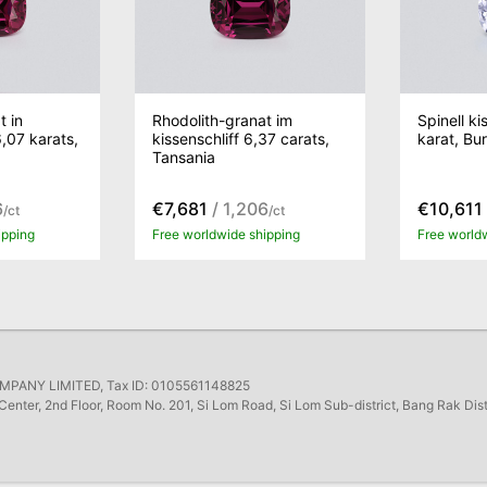
t in
Rhodolith-granat im
Spinell k
,07 karats,
kissenschliff 6,37 carats,
karat, Bu
Tansania
6
€7,681
/ 1,206
€10,611
/ct
/ct
ipping
Free worldwide shipping
Free world
ANY LIMITED, Tax ID: 0105561148825
Center, 2nd Floor, Room No. 201, Si Lom Road, Si Lom Sub-district, Bang Rak Dis