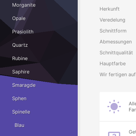
Morganite
Herkunft
Opale
Veredelung
Schnittform
Prasiolith
Abmessungen
Quartz
Schnittqualität
Rubine
Hauptfarbe
Saphire
Wir fertigen auf
Smaragde
Sphen
All
Fa
Spinelle
Blau
Get