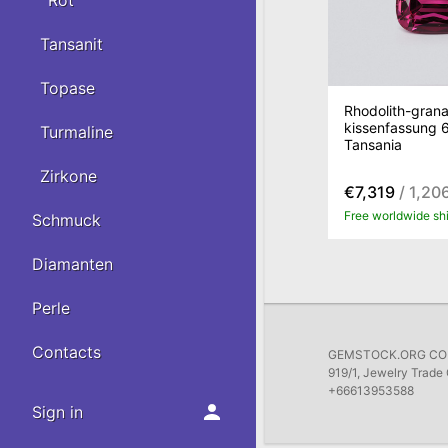
Rot
Tansanit
Topase
Rhodolith-grana
kissenfassung 6
Turmaline
Tansania
Zirkone
€7,319
/ 1,20
Free worldwide sh
Schmuck
Diamanten
Perle
Contacts
GEMSTOCK.ORG COMP
919/1, Jewelry Trade 
+66613953588
Sign in