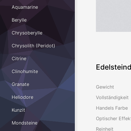
Aquamarine
Berylle
Chrysoberylle
Chrysolith (Peridot)
Citrine
Edelsteind
Clinohumite
Granate
Gewicht
Heliodore
Vollständigkeit
Handels Farbe
Kunzit
Optischer Effek
Mondsteine
Reinheit