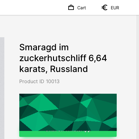
Cart
EUR
Smaragd im
zuckerhutschliff 6,64
karats, Russland
Product ID 10013
€3,343
/ 503
/ct
Worldwide shipping
Chat on WhatsApp