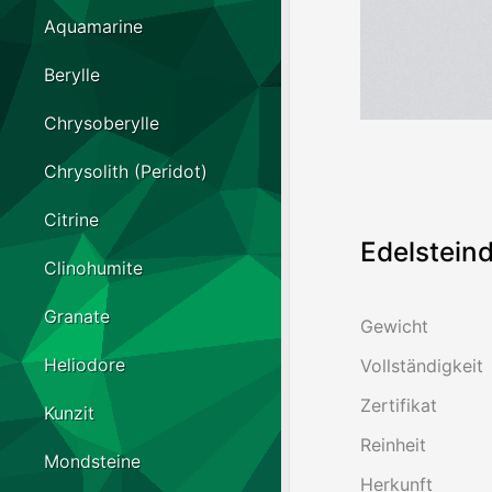
Aquamarine
Berylle
Chrysoberylle
Chrysolith (Peridot)
Citrine
Edelsteind
Clinohumite
Granate
Gewicht
Heliodore
Vollständigkeit
Zertifikat
Kunzit
Reinheit
Mondsteine
Herkunft