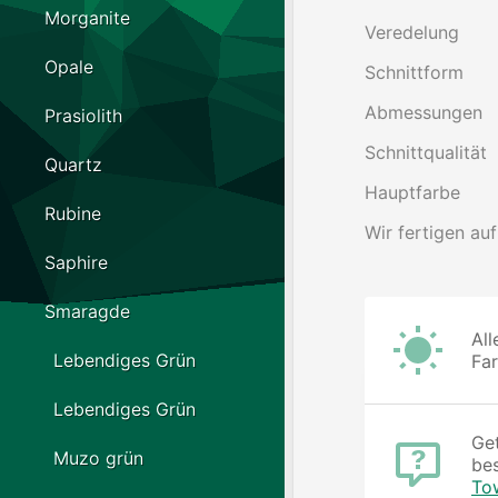
Morganite
Veredelung
Opale
Schnittform
Abmessungen
Prasiolith
Schnittqualität
Quartz
Hauptfarbe
Rubine
Wir fertigen auf
Saphire
Smaragde
All
Lebendiges Grün
Fa
Lebendiges Grün
Get
Muzo grün
be
To