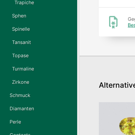
Trapiche
Sphen
Geg
Be
Spinelle
Tansanit
Topase
Turmaline
Zirkone
Alternativ
Schmuck
Diamanten
Perle