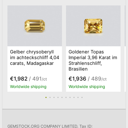
Gelber chrysoberyll
Goldener Topas
im achteckschliff 4,04
Imperial 3,96 Karat im
carats, Madagaskar
Strahlenschliff,
Brasilien
€1,982
/ 491
€1,936
/ 489
/ct
/ct
Worldwide shipping
Worldwide shipping
GEMSTOCK.ORG COMPANY LIMITED, Tax ID: