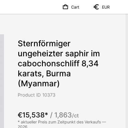
Cart
EUR
Sternförmiger
ungeheizter saphir im
cabochonschliff 8,34
karats, Burma
(Myanmar)
Product ID 10373
€15,538*
/ 1,863
/ct
* aktueller Preis zum Zeitpunkt des Verkaufs —
2026