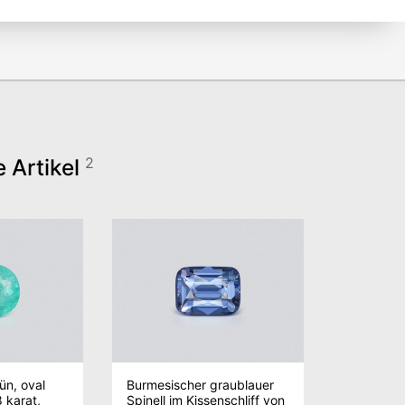
e Artikel
2
ün, oval
Burmesischer graublauer
 karat,
Spinell im Kissenschliff von