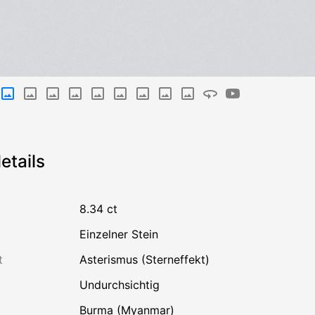
etails
8.34 ct
einzelner Stein
t
Asterismus (Sterneffekt)
undurchsichtig
Burma (Myanmar)