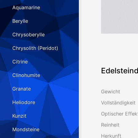
Aquamarine
Berylle
Chrysoberylle
Chrysolith (Peridot)
Citrine
Edelsteind
Clinohumite
Granate
Gewicht
Heliodore
Vollständigkeit
Optischer Effek
Kunzit
Reinheit
Mondsteine
Herkunft