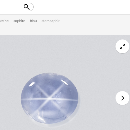
steine
saphire
blau
sternsaphir