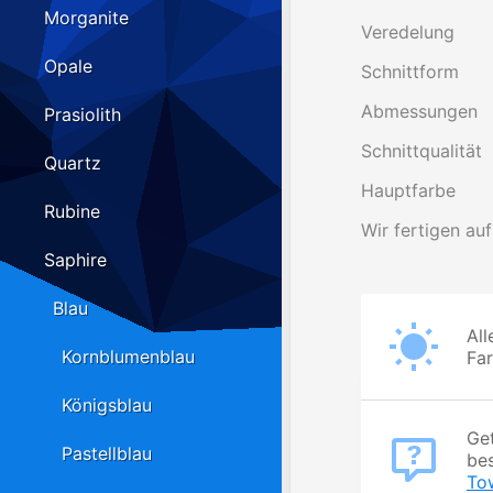
Morganite
Veredelung
Opale
Schnittform
Abmessungen
Prasiolith
Schnittqualität
Quartz
Hauptfarbe
Rubine
Wir fertigen auf
Saphire
Blau
All
Kornblumenblau
Fa
Königsblau
Get
Pastellblau
be
To