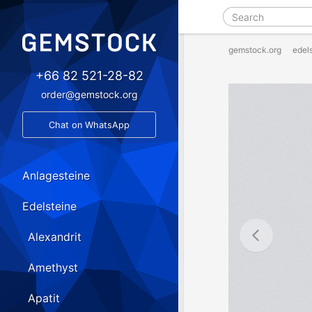
gemstock.org
edel
+66 82 521-28-82
order@gemstock.org
Chat on WhatsApp
Anlagesteine
Edelsteine
Alexandrit
Amethyst
Apatit