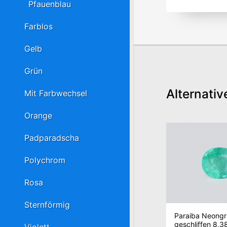
Pfauenblau
Farblos
Gelb
Grün
Alternativ
Mit Farbwechsel
Orange
Padparadscha
Polychrom
Rosa
Sternförmig
Paraiba Neongr
geschliffen 8,38